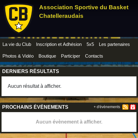
Panneau de gestion des cookies
Association Sportive du Basket
Chatelleraudais
La vie du Club
Inscription et Adhésion
5x5
Les partenaires
Photos & Vidéo
Boutique
Participer
Contacts
DERNIERS RÉSULTATS
Aucun résultat à afficher.
PROCHAINS ÉVÉNEMENTS
+ d'évènements
Aucun évènement à afficher.