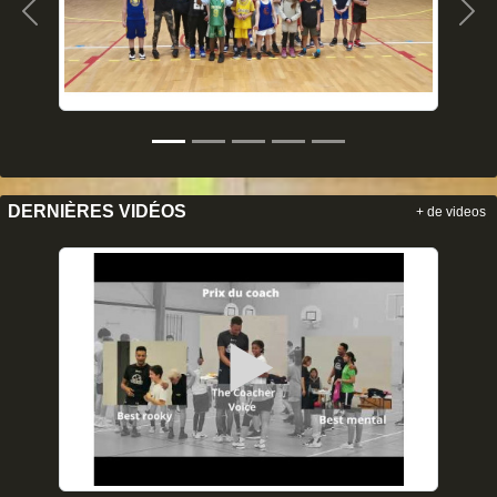
Précedent
Sui
DERNIÈRES VIDÉOS
+ de videos