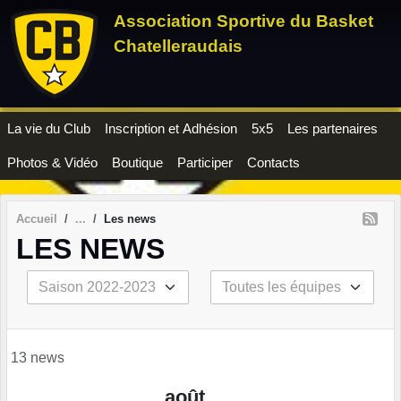
Panneau de gestion des cookies
Association Sportive du Basket
Chatelleraudais
La vie du Club
Inscription et Adhésion
5x5
Les partenaires
Photos & Vidéo
Boutique
Participer
Contacts
Accueil
Les news
LES NEWS
13 news
août