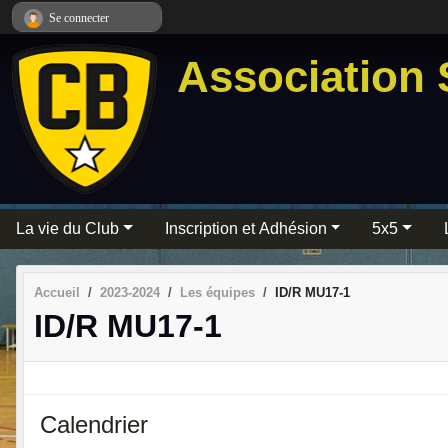
Panneau de gestion des cookies
Se connecter
Association 
La vie du Club
Inscription et Adhésion
5x5
Accueil
2023-2024
Les équipes
ID/R MU17-1
ID/R MU17-1
Calendrier