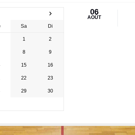
06
AOÛT
e
Sa
Di
1
2
8
9
4
15
16
1
22
23
8
29
30