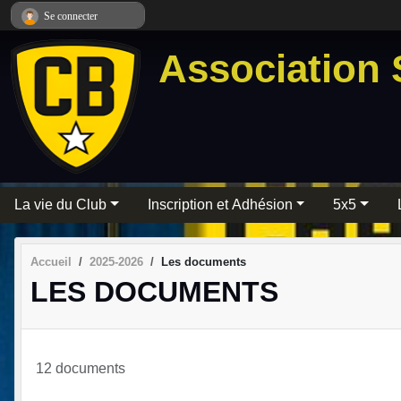
Panneau de gestion des cookies
Se connecter
Association 
La vie du Club
Inscription et Adhésion
5x5
Accueil
2025-2026
Les documents
LES DOCUMENTS
12 documents