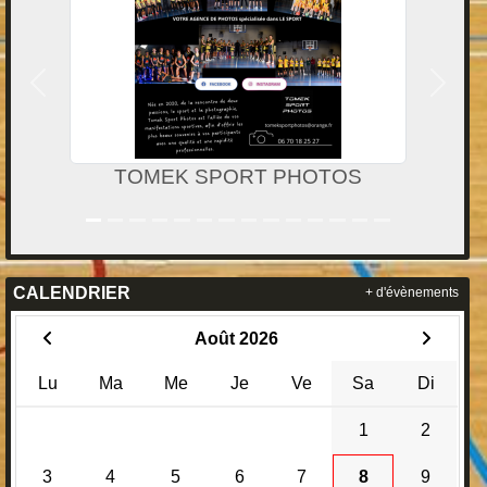
Précedent
Suivan
Ecole de conduite MANU
CALENDRIER
+ d'évènements
Août 2026
Lu
Ma
Me
Je
Ve
Sa
Di
1
2
3
4
5
6
7
8
9