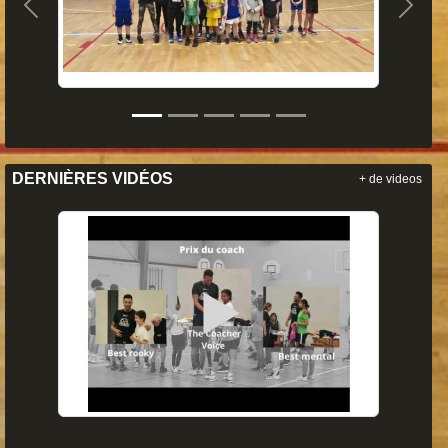
Précedent
Suiva
DERNIÈRES VIDÉOS
+ de videos