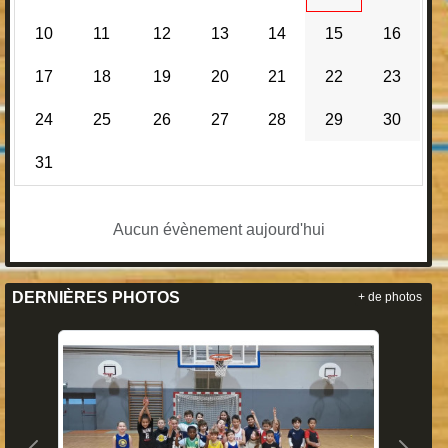
10
11
12
13
14
15
16
17
18
19
20
21
22
23
24
25
26
27
28
29
30
31
Aucun évènement aujourd'hui
DERNIÈRES PHOTOS
+ de photos