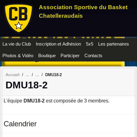
Panneau de gestion des cookies
Association Sportive du Basket
Chatelleraudais
La vie du Club
Inscription et Adhésion
5x5
Les partenaires
Photos & Vidéo
Boutique
Participer
Contacts
Accueil
DMU18-2
DMU18-2
L'équipe
DMU18-2
est composée de 3 membres.
Calendrier