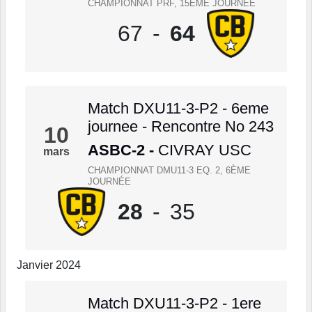
CHAMPIONNAT PRF, 15ÈME JOURNÉE
67
-
64
Match DXU11-3-P2 - 6eme
journee - Rencontre No 243
10
ASBC-2
-
CIVRAY USC
mars
CHAMPIONNAT DMU11-3 EQ. 2, 6ÈME
JOURNÉE
28
-
35
Janvier 2024
Match DXU11-3-P2 - 1ere