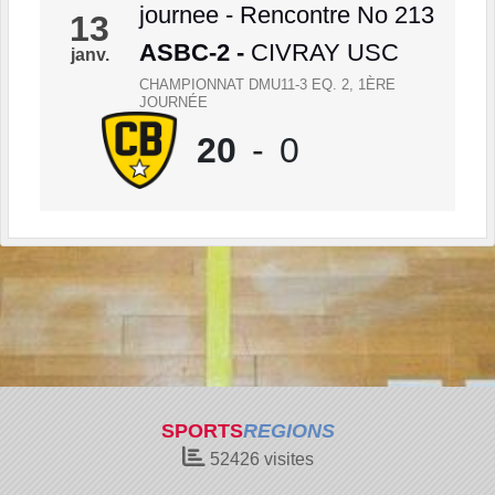
journee - Rencontre No 213
13
ASBC-2
-
CIVRAY USC
janv.
CHAMPIONNAT DMU11-3 EQ. 2, 1ÈRE
JOURNÉE
20
-
0
SPORTS
REGIONS
52426
visites