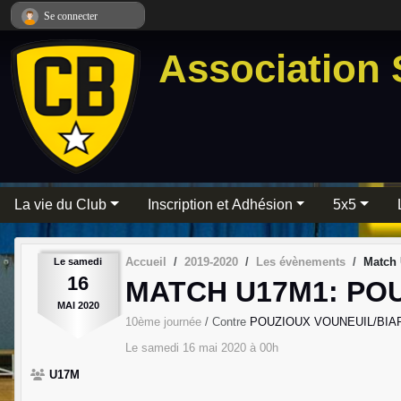
Panneau de gestion des cookies
Se connecter
Association 
La vie du Club
Inscription et Adhésion
5x5
Accueil
2019-2020
Les évènements
Match
Le
samedi
16
MATCH U17M1: PO
MAI
2020
10ème journée
/ Contre
POUZIOUX VOUNEUIL/BIA
Le
samedi
16
mai
2020
à 00h
U17M