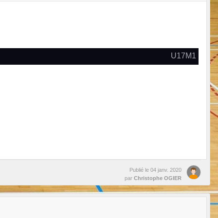
U17M1
Publié le
04 janv. 2020
par
Christophe OGIER