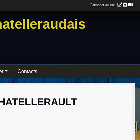
Participer au site :
atelleraudais
er
Contacts
CHATELLERAULT