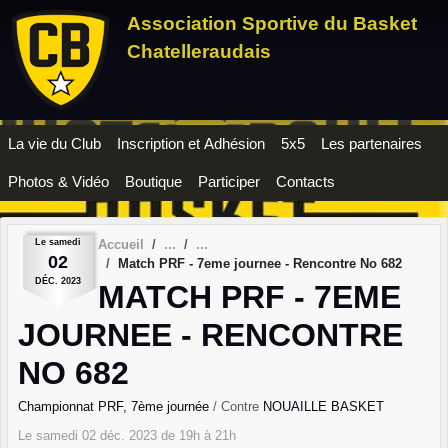
Panneau de gestion des cookies
Association Sportive du Basket
Chatelleraudais
La vie du Club
Inscription et Adhésion
5x5
Les partenaires
Photos & Vidéo
Boutique
Participer
Contacts
Le
samedi
Accueil
02
Match PRF - 7eme journee - Rencontre No 682
DÉC.
2023
MATCH PRF - 7EME
JOURNEE - RENCONTRE
NO 682
Championnat PRF, 7ème journée
/ Contre
NOUAILLE BASKET
Le
samedi
02
déc.
2023
de 19h à 21h