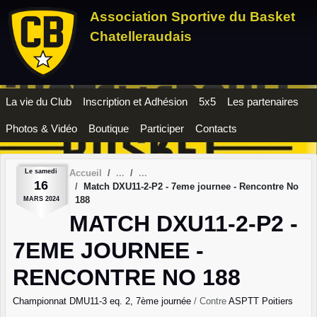
Panneau de gestion des cookies
Association Sportive du Basket
Chatelleraudais
La vie du Club
Inscription et Adhésion
5x5
Les partenaires
Photos & Vidéo
Boutique
Participer
Contacts
Le
samedi
Accueil
16
Match DXU11-2-P2 - 7eme journee - Rencontre No
188
MARS
2024
MATCH DXU11-2-P2 -
7EME JOURNEE -
RENCONTRE NO 188
Championnat DMU11-3 eq. 2, 7ème journée
/ Contre
ASPTT Poitiers