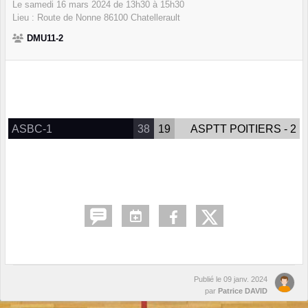
Le
samedi
16
mars
2024
de 13h30 à 15h30
Lieu :
Route de Nonne
86100
Chatellerault
DMU11-2
ASBC-1
38
19
ASPTT POITIERS - 2
Publié le
09 janv. 2024
par
Patrice DAVID