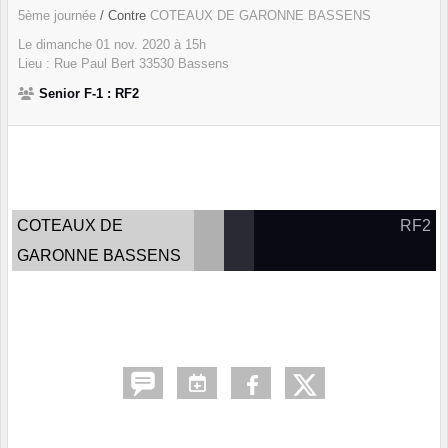
5ème journée
/ Contre
COTEAUX DE GARONNE BASSENS
Le
dimanche
01
nov.
2020
à 15h
Lieu :
Rue Paul Bert
33530
Bassens
Senior F-1 : RF2
COTEAUX DE
RF2
GARONNE BASSENS