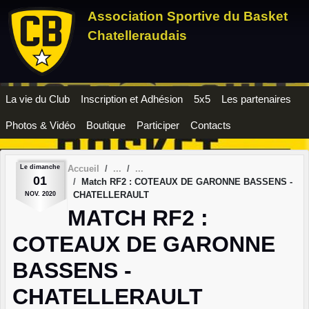
Panneau de gestion des cookies
Association Sportive du Basket
Chatelleraudais
La vie du Club
Inscription et Adhésion
5x5
Les partenaires
Photos & Vidéo
Boutique
Participer
Contacts
Le
dimanche
Accueil
01
Match RF2 : COTEAUX DE GARONNE BASSENS -
CHATELLERAULT
NOV.
2020
MATCH RF2 :
COTEAUX DE GARONNE
BASSENS -
CHATELLERAULT