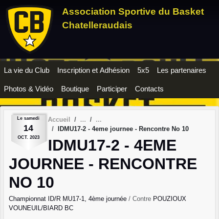
Panneau de gestion des cookies
Association Sportive du Basket
Chatelleraudais
La vie du Club
Inscription et Adhésion
5x5
Les partenaires
Photos & Vidéo
Boutique
Participer
Contacts
Le
samedi
Accueil
14
IDMU17-2 - 4eme journee - Rencontre No 10
OCT.
2023
IDMU17-2 - 4EME
JOURNEE - RENCONTRE
NO 10
Championnat ID/R MU17-1, 4ème journée
/ Contre
POUZIOUX
VOUNEUIL/BIARD BC