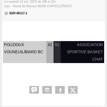
Le
samedi
14
oct.
2023
de 19h à 21h
Lieu :
Route de Nonnes
86100
CHATELLERAULT
ID/R MU17-1
POUZIOUX
42
81
ASSOCIATION
VOUNEUIL/BIARD BC
SPORTIVE BASKET
CHAT