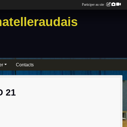
Participer au site :
atelleraudais
er
Contacts
O 21