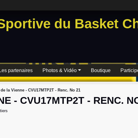
Sportive du Basket Ch
Les partenaires
Photos & Vidéo
Boutique
Particip
de la Vienne - CVU17MTP2T - Renc. No 21
E - CVU17MTP2T - RENC. N
iers