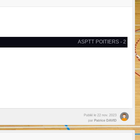
ASPTT POITIERS - 2
Publié le
22 nov. 2023
par
Patrice DAVID