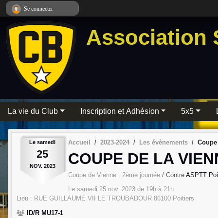
Panneau de gestion des cookies
Se connecter
Association 
La vie du Club
Inscription et Adhésion
5x5
Accueil
2023-2024
Les évènements
Coupe 
Le
samedi
25
COUPE DE LA VIENN
NOV.
2023
Coupe de Vienne , 2ème journée
/ Contre
ASPTT Poit
Le
samedi
25
nov.
2023
de 19h à 21h
Lieu :
RUE GUILLAUME VII LE TROUBADOUR
86100
Poitiers
ID/R MU17-1