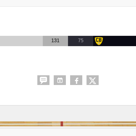
131
75