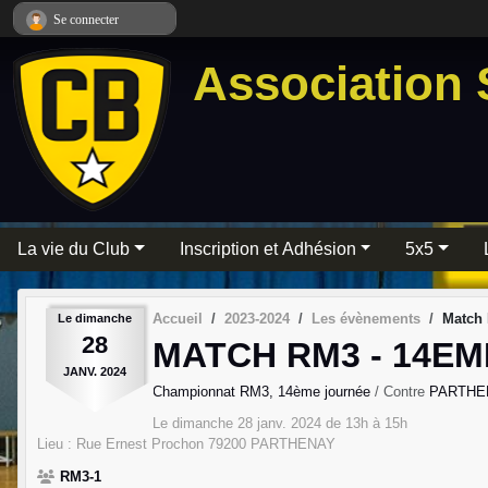
Panneau de gestion des cookies
Se connecter
Association 
La vie du Club
Inscription et Adhésion
5x5
Accueil
2023-2024
Les évènements
Match 
Le
dimanche
28
MATCH RM3 - 14EM
JANV.
2024
Championnat RM3, 14ème journée
/ Contre
PARTHE
Le
dimanche
28
janv.
2024
de 13h à 15h
Lieu :
Rue Ernest Prochon
79200
PARTHENAY
RM3-1