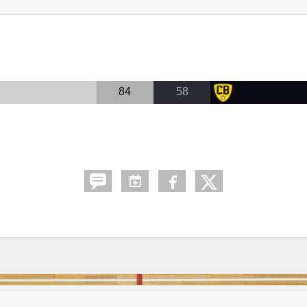
84
58