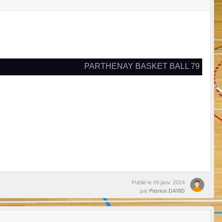
PARTHENAY BASKET BALL 79
Publié le
09 janv. 2024
par
Patrice DAVID