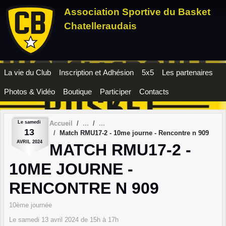
Panneau de gestion des cookies
Association Sportive du Basket
Chatelleraudais
La vie du Club
Inscription et Adhésion
5x5
Les partenaires
Photos & Vidéo
Boutique
Participer
Contacts
Le
samedi
Accueil
13
Match RMU17-2 - 10me journe - Rencontre n 909
AVRIL
2024
MATCH RMU17-2 -
10ME JOURNE -
RENCONTRE N 909
10ème journée
Le
samedi
13
avril
2024
de 15h à 17h