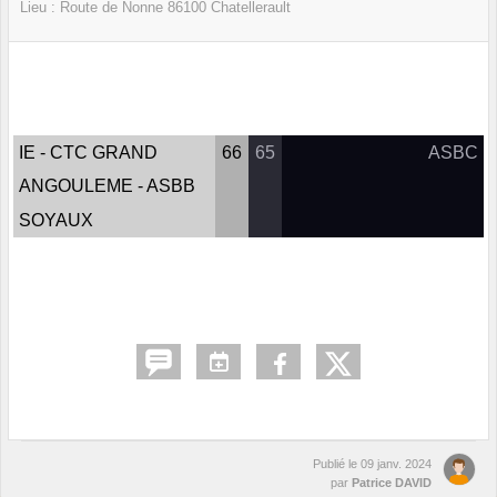
Lieu :
Route de Nonne
86100
Chatellerault
IE - CTC GRAND
66
65
ASBC
ANGOULEME - ASBB
SOYAUX
Publié le
09 janv. 2024
par
Patrice DAVID