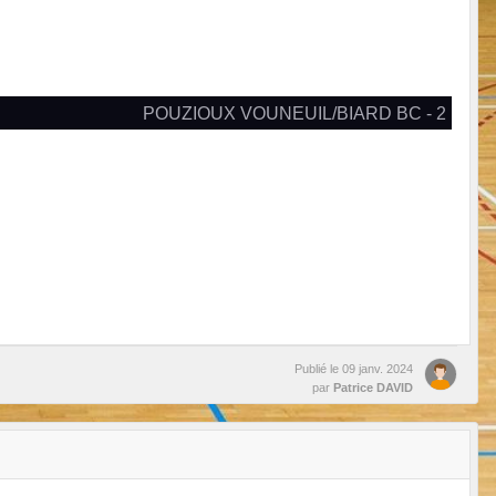
POUZIOUX VOUNEUIL/BIARD BC - 2
Publié le
09 janv. 2024
par
Patrice DAVID