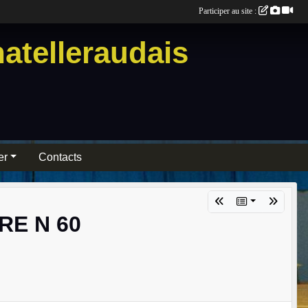
Participer au site :
atelleraudais
er
Contacts
RE N 60