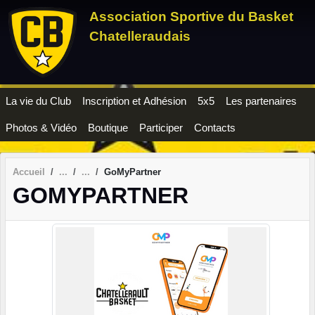
Panneau de gestion des cookies
Association Sportive du Basket
Chatelleraudais
La vie du Club
Inscription et Adhésion
5x5
Les partenaires
Photos & Vidéo
Boutique
Participer
Contacts
Accueil
GoMyPartner
GOMYPARTNER