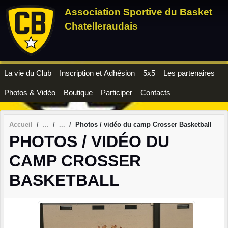
Panneau de gestion des cookies
Association Sportive du Basket
Chatelleraudais
La vie du Club
Inscription et Adhésion
5x5
Les partenaires
Photos & Vidéo
Boutique
Participer
Contacts
Accueil
Photos / vidéo du camp Crosser Basketball
PHOTOS / VIDÉO DU
CAMP CROSSER
BASKETBALL